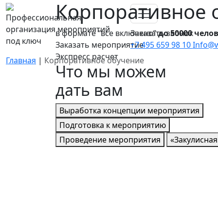
Корпоративное 
Профессиональная
организация мероприятий
в формате “все включено”
Заказать звонок
до 50000 чело
под ключ
Заказать мероприятие
+7 495 659 98 10
Info@w
Экспресс расчет
Главная
|
Корпоративное обучение
Что мы можем
дать вам
Выработка концепции мероприятия
Подготовка к мероприятию
Проведение мероприятия
«Закулисная