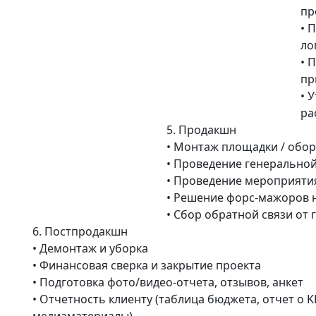
пр
• 
ло
• 
пр
• 
ра
5.
Продакшн
• Монтаж площадки / обо
• Проведение генеральной
• Проведение мероприятия
• Решение форс-мажоров 
• Сбор обратной связи от 
6.
Постпродакшн
• Демонтаж и уборка
• Финансовая сверка и закрытие проекта
• Подготовка фото/видео-отчета, отзывов, анкет
• Отчетность клиенту (таблица бюджета, отчет о KP