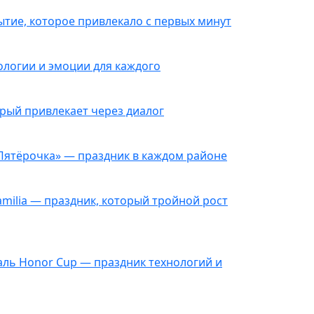
ытие, которое привлекало с первых минут
ологии и эмоции для каждого
орый привлекает через диалог
«Пятёрочка» — праздник в каждом районе
amilia — праздник, который тройной рост
аль Honor Cup — праздник технологий и