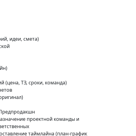
й, идеи, смета)
ской
йн)
й (цена, ТЗ, сроки, команда)
четов
 оригинал)
Предпродакшн
Назначение проектной команды и
ветственных
Составление таймлайна (план-график