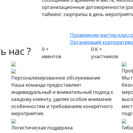
сообщений о времени и месте, необх
организационные договоренности (рас
тайминг, сюрпризы в день мероприятия
Проведение мастер-класс
Организация корпоратив
ть нас
?
0
+
0
К +
ивентов
участников
Проф
Персонализированное обслуживание
Мы г
Наша команда предоставляет
безо
индивидуальный и внимательный подход к
меро
каждому клиенту, уделяя особое внимание
высо
особенностям и требованиям конкретного
мест
мероприятия.
подг
Логистическая поддержка
Гибк