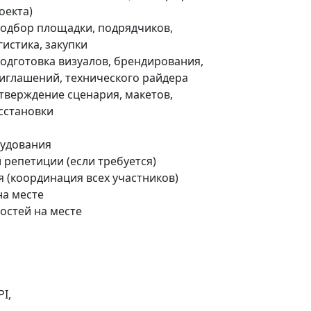
оекта)
Подбор площадки, подрядчиков,
гистика, закупки
Подготовка визуалов, брендирования,
иглашений, технического райдера
Утверждение сценария, макетов,
сстановки
рудования
 репетиции (если требуется)
 (координация всех участников)
на месте
гостей на месте
I,