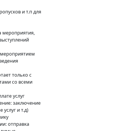
опусков и т.п для
а мероприятия,
 выступлений
 мероприятием
ведения
тает только с
ктами со всеми
лате услуг
ние: заключение
 услуг и т.д)
чику
ии: отправка